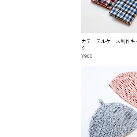
カテーテルケース制作キ
ク
Price
¥900