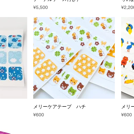
Price
Price
¥5,500
¥2,20
メリーケアテープ ハチ
メリ
Price
Price
¥600
¥600