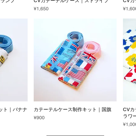
トランプ
CVカテーテルケース｜ストライプ
CV
Price
Price
¥1,650
¥1,60
ット｜バナナ
カテーテルケース制作キット｜国旗
CV
ラワ
Price
¥900
Price
¥1,00