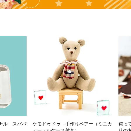
ナル スパバ
ケモドゥドゥ 手作りベアー（ミニカ
買っ
テーテルケース付き）
りの