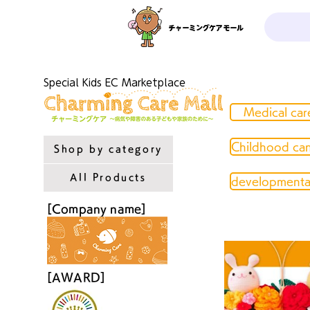
チャーミングケアモール
Special Kids EC Marketplace
Medical car
Childhood ca
Shop by category
All Products
developmental
[Company name]
[AWARD]