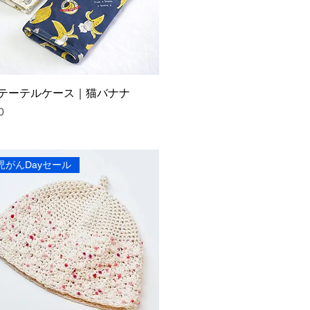
カテーテルケース｜猫バナナ
0
児がんDayセール