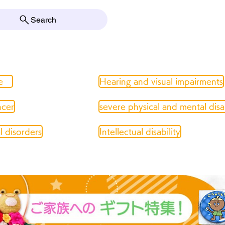
Search
e
Hearing and visual impairments
ncer
severe physical and mental disab
 disorders
Intellectual disability