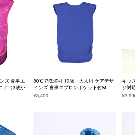
ンズ 食事エ
80℃で洗濯可 10歳－大人用 ケアデザ
キッ
ニア（3歳か
インズ 食事エプロンポケット付M
ジ対
Price
Price
¥3,400
¥3,99