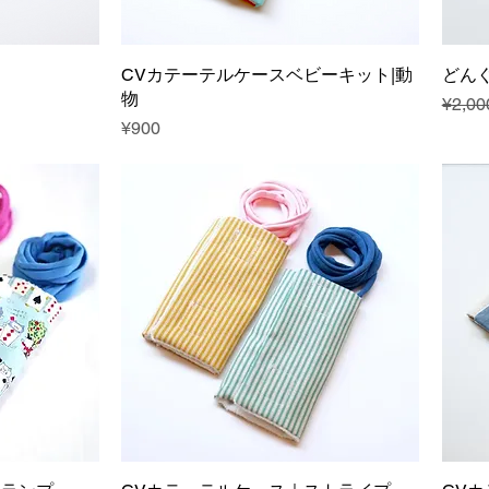
CVカテーテルケースベビーキット|動
どん
物
Regul
¥2,00
Price
¥900