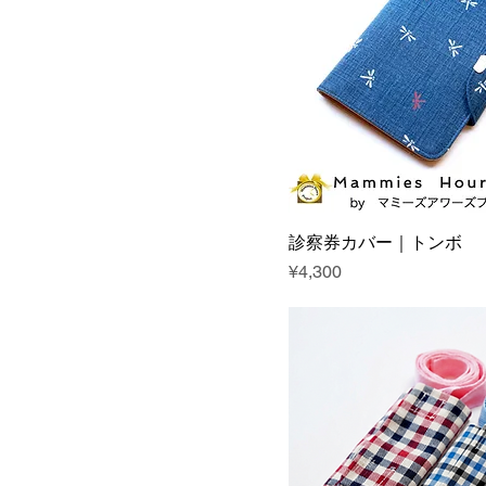
診察券カバー｜トンボ
Price
¥4,300