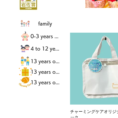
family
0-3 years old
4 to 12 years old
13 years of age or older
13 years of age or older
13 years of age or older
チャーミングケアオリジ
ック