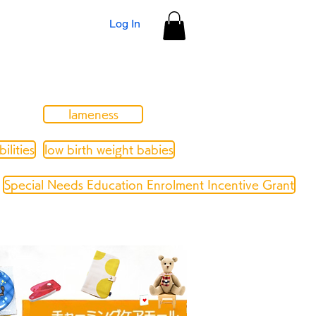
Log In
lameness
ilities
low birth weight babies
Special Needs Education Enrolment Incentive Grant