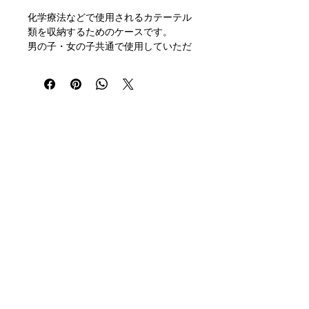
化学療法などで使用されるカテーテル
類を収納するためのケースです。
男の子・女の子共通で使用していただ
ける可愛い柄です。
ベルトのカラーを選択していただくこ
とが可能です。 ご指定ください。
本製品は
医療用補助具ではなく、治
療や管理を目的とした器具ではありま
Registration
Email
せん。
newslett
er
医療的判断・衛生管理・カテーテルの
取り扱いについては、必ず担当医療機
関の指示を優先してください。
SNS
■ 背景
中心静脈カテーテル（CVカテーテ
Company Profile
ル）は、抗がん剤治療、中心静脈栄
養、心臓疾患などの治療で長期間点滴
Media Coverage, Events, Lectures, etc
を受ける際に用いられます。
Contact Us
カテーテルの先端は身体の外に出てお
For Prospective Sellers
り、
日常生活の中で衣類に引っかかり
Privacy Policy
やすい、動作で揺れやすい
といっ