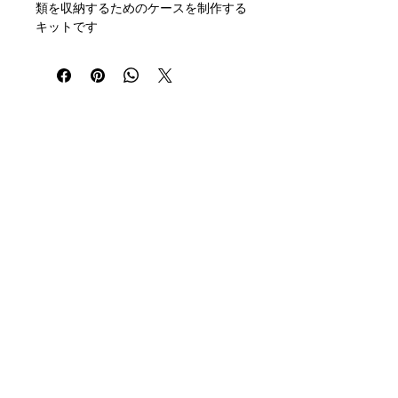
類を収納するためのケースを制作する
キットです
梱包内容は、生地、紐、ベルト、マジ
ックテープ、ループとなっておりま
す。 男の子・女の子共通で使用して
いただける可愛い柄です。
ベルトのカラーを選択していただくこ
とが可能です。 ご指定ください。
Registration
Email
newslett
er
＊制作キットとなっておりますので、
材料のみの配送となります。
手縫いで
も
作っていただけるような設計となっ
SNS
ております。
https://youtu.be/o0WF9VyiU-I?
Company Profile
si=c0CtvEgNdR1DMysZ
Media Coverage, Events, Lectures, etc
■ このキットについて
Contact Us
本商品は、
ご家庭で使用するための縫
For Prospective Sellers
製キット
です。
Privacy Policy
長期間の点滴治療を受けるお子さまと
の日常生活の中で、衣服への引っかか
Terms of Use