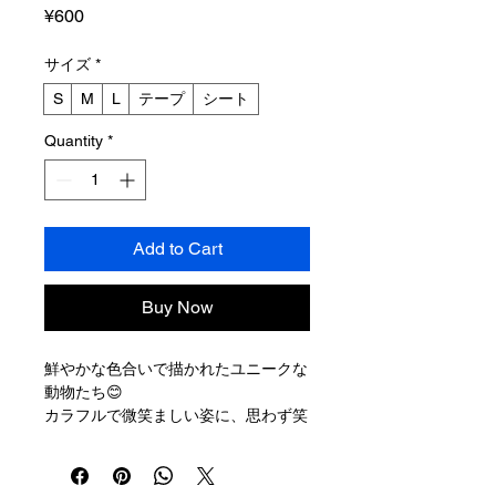
Price
¥600
サイズ
*
S
M
L
テープ
シート
Quantity
*
Add to Cart
Buy Now
鮮やかな色合いで描かれたユニークな
動物たち😊
カラフルで微笑ましい姿に、思わず笑
顔がこぼれる—— そんな、パッと明
るい気持ちをお届けするメリーケアテ
ープが誕生しました。 沖縄県で活動