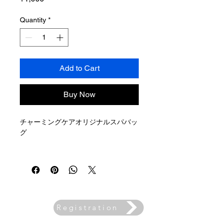
Quantity
*
Add to Cart
Buy Now
チャーミングケアオリジナルスパバッ
グ
サイズは縦19.5 横23 マチ9.5 cm
サイドや底部分は水捌けのいいメッシ
ュになっているので、取り扱いがとて
も簡単です。
Registration
Email
チャーミングケアのロゴとお名前を書
newslett