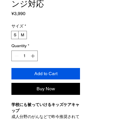
ンジ対応
Price
¥3,990
サイズ
*
S
M
Quantity
*
Add to Cart
Buy Now
学校にも被っていけるキッズケアキャ
ップ
成人分野のがんなどで昨今推奨されて
いる「アピアランスケア」