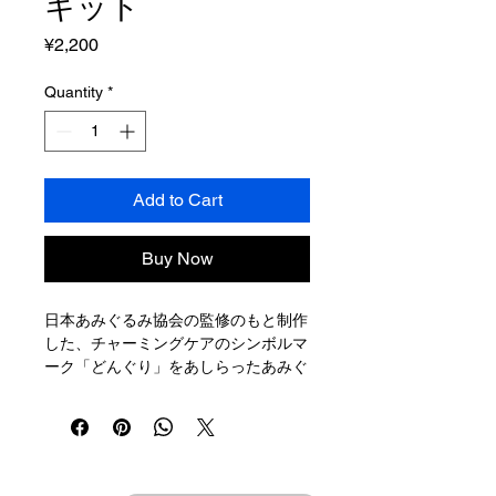
キット
Price
¥2,200
Quantity
*
Add to Cart
Buy Now
日本あみぐるみ協会の監修のもと制作
した、チャーミングケアのシンボルマ
ーク「どんぐり」をあしらったあみぐ
るみが2体できるキットです。
◆ 1体を外で活動できる方が持ち、も
う1体を病気や障害があり、なかなか
家や病院から外出できない方にお渡し