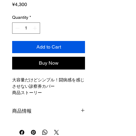
Price
¥4,300
Quantity
*
Add to Cart
Buy Now
大容量だけどシンプル！闘病感を感じ
させない診察券カバー
商品ストーリー
「治療が長期化して、いろんな疾患が
出てくると、病院を転々としたりして
商品情報
必然的に診察券も増える。そして小児
慢性特定疾病受給者証などのいろいろ
生地柄の取り方によって、見え方が違
な証明書があって、一人っ子だけど普
うので、同じ製品ではありますが１点
通の母子手帳ケースだけじゃ入らなく
ものとなっています。