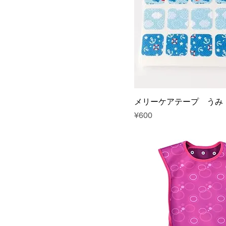
メリーケアテープ うみ
Price
¥600