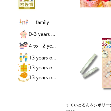
family
0-3 years old
4 to 12 years old
13 years of age or older
13 years of age or older
13 years of age or older
すくいとるん＆シボリー