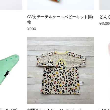
CVカテーテルケースベビーキット|動
どん
物
Regul
¥2,00
Price
¥900