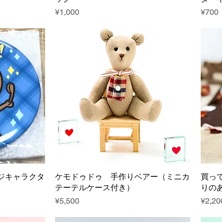
Price
Price
¥1,000
¥700
ジキャラクタ
ケモドゥドゥ 手作りベアー（ミニカ
買っ
テーテルケース付き）
りの
Price
Price
¥5,500
¥2,20