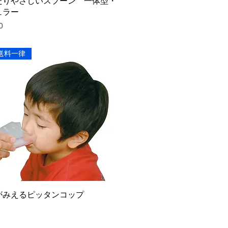
たりやさしいスプーン 一体型・
ュラー
0
送料一律
がみえるピッタンコップ