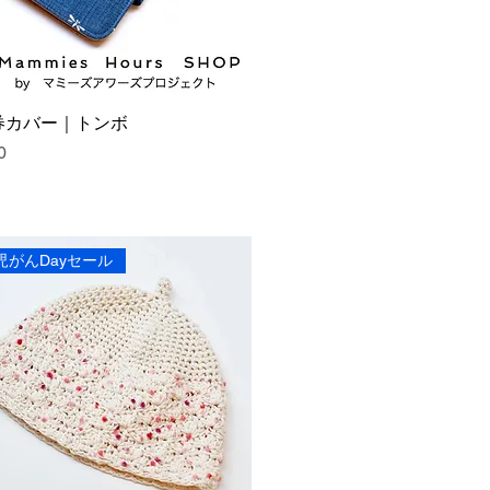
券カバー｜トンボ
0
児がんDayセール