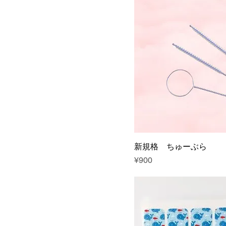
新規格 ちゅーぶら
Price
¥900