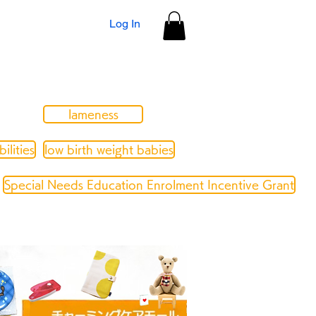
Log In
lameness
ilities
low birth weight babies
Special Needs Education Enrolment Incentive Grant