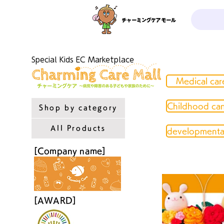
チャーミングケアモール
Special Kids EC Marketplace
Medical car
Childhood ca
Shop by category
All Products
developmental
[Company name]
[AWARD]