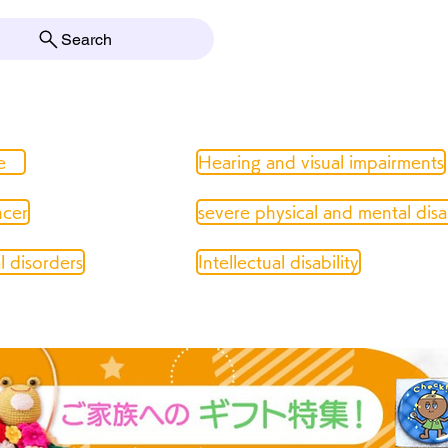
Search
e
Hearing and visual impairments
ncer
severe physical and mental disab
 disorders
Intellectual disability