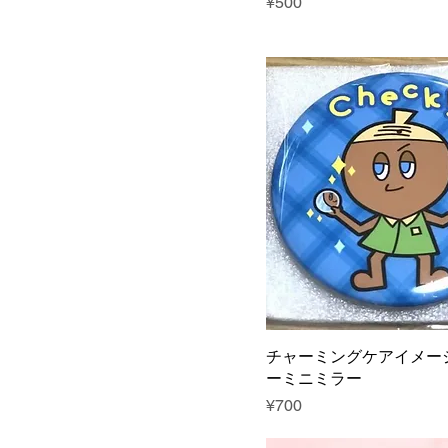
Price
¥500
チャーミングケアイメー
ーミニミラー
Price
¥700