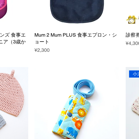
ンズ 食事エ
Mum 2 Mum PLUS 食事エプロン・シ
診察
ニア（3歳か
ョート
Price
¥4,30
Price
¥2,300
小