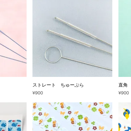
ストレート ちゅーぶら
直角
Price
Price
¥900
¥900