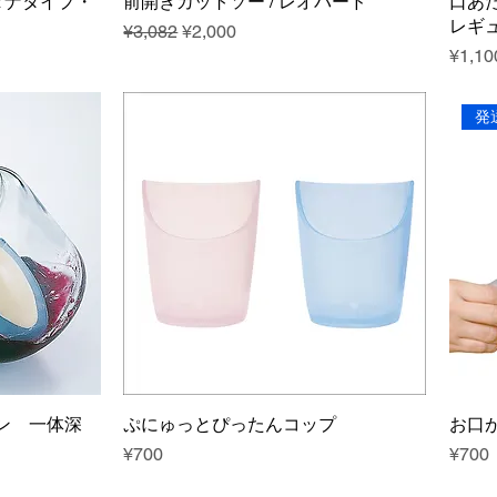
バンダナタイプ・
前開きカットソー / レオパード
口あ
レギ
Regular Price
Sale Price
¥3,082
¥2,000
Price
¥1,10
発
ン 一体深
ぷにゅっとぴったんコップ
お口
Price
Price
¥700
¥700