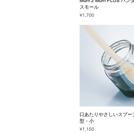
Mum 2 Mum PLUS 
スモール
Price
¥1,700
口あたりやさしいスプー
型・小
Price
¥1,150