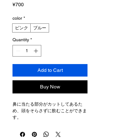
Price
¥700
color
*
ピンク
ブルー
Quantity
*
Add to Cart
Buy Now
鼻に当たる部分がカットしてあるた
め、頭をそらさずに飲むことができま
す。
ぷにゅっとやわらかいので、飲み口を
を小さくして飲ませることができま
す。