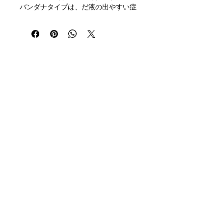
バンダナタイプは、だ液の出やすい症
状にお困りの方にお勧めの形。
よだれかけに見えにくいコンパクトな
この形は、首周りから胸元をしっかり
カバーできます。
スモールは小学生～小柄の大人の方用
の小さめサイズ。ベビー用が小さくな
Registration
Email
ったらこちらのサイズをどうぞ。
newslett
er
無地で色が豊富なので、家庭や病室で
はもちろん、学校やデイケア、また外
出や旅行にと様々な服装やシーンでご
SNS
利用いただけます。
Company Profile
首周りサイズを2段階調節できるよ
Media Coverage, Events, Lectures, etc
う、留め具のボタンは2つ付いていま
Contact Us
す。
For Prospective Sellers
３層仕立てで、表のタオル地でキャッ
Privacy Policy
チした水分は衣服に染み込みません。
洗濯機・乾燥機の使用が可能で、お手
Terms of Use
入れも簡単です。
Specified Commercial Transaction Act