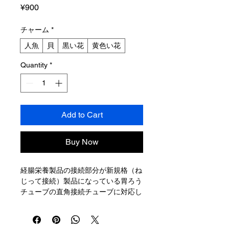
Price
¥900
チャーム
*
人魚
貝
黒い花
黄色い花
Quantity
*
Add to Cart
Buy Now
経腸栄養製品の接続部分が新規格（ね
じって接続）製品になっている胃ろう
チューブの直角接続チューブに対応し
たブラシです。 ★新チャーム入荷！
アルファベット【N】で新規格専用と
わかりやすく区別できます よりスム