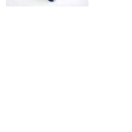
CVカテーテルケース｜猫バナナ
価格
￥1,650
どんぐり帽子｜単色
価格
￥2,000