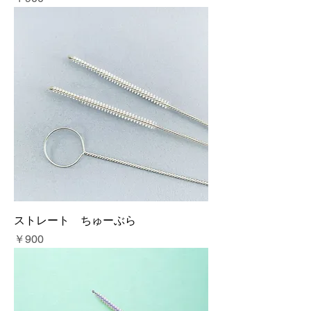
ストレート ちゅーぶら
価格
￥900