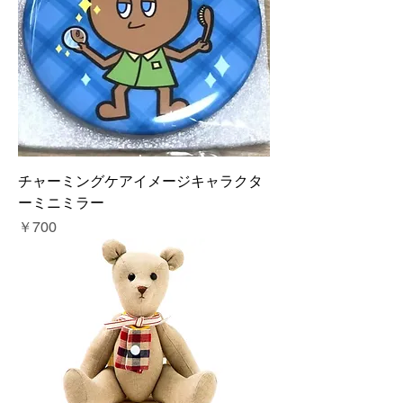
チャーミングケアイメージキャラクタ
ーミニミラー
価格
￥700