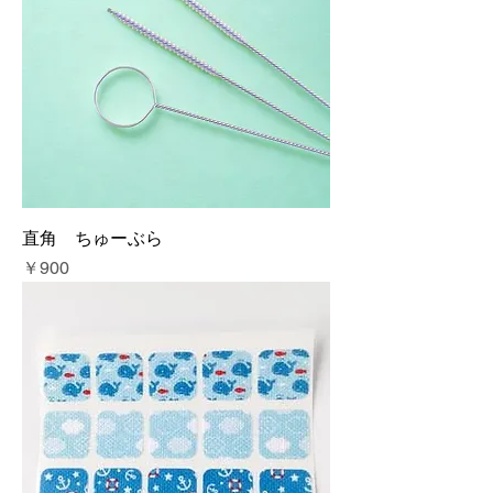
直角 ちゅーぶら
価格
￥900