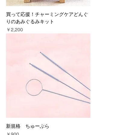
買って応援！チャーミングケアどんぐ
りのあみぐるみキット
価格
￥2,200
新規格 ちゅーぶら
価格
￥900