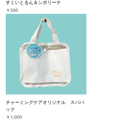
すくいとるん＆シボリーナ
価格
￥500
チャーミングケアオリジナル スパバ
ック
価格
￥1,000