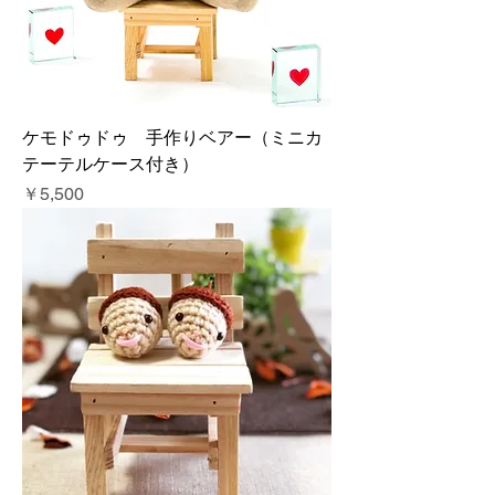
ケモドゥドゥ 手作りベアー（ミニカ
テーテルケース付き）
価格
￥5,500