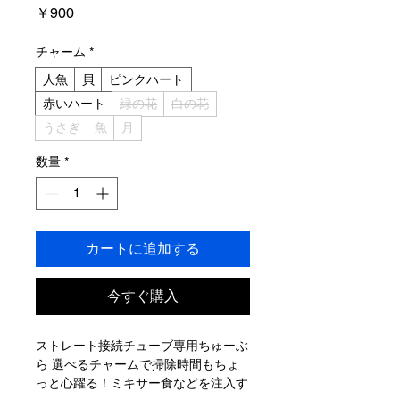
価
￥900
格
チャーム
*
人魚
貝
ピンクハート
赤いハート
緑の花
白の花
うさぎ
魚
月
数量
*
カートに追加する
今すぐ購入
ストレート接続チューブ専用ちゅーぶ
ら 選べるチャームで掃除時間もちょ
っと心躍る！ミキサー食などを注入す