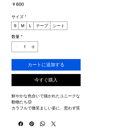
価
￥600
格
サイズ
*
S
M
L
テープ
シート
数量
*
カートに追加する
今すぐ購入
鮮やかな色合いで描かれたユニークな
動物たち😊
カラフルで微笑ましい姿に、思わず笑
顔がこぼれる—— そんな、パッと明
るい気持ちをお届けするメリーケアテ
ープが誕生しました。 沖縄県で活動