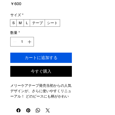
価
￥600
格
サイズ
*
S
M
L
テープ
シート
数量
*
カートに追加する
今すぐ購入
メリーケアテープ発売当初からの人気
デザインが、さらに使いやすくリニュ
ーアル！ どのピースにも柄がかわい
く配置されるように調整しています。
【ステッカーS・20mm幅】
25mm×20mm 18ピース 台紙サイ