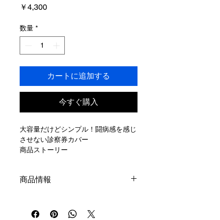
価
￥4,300
格
数量
*
カートに追加する
今すぐ購入
大容量だけどシンプル！闘病感を感じ
させない診察券カバー
商品ストーリー
「治療が長期化して、いろんな疾患が
出てくると、病院を転々としたりして
商品情報
必然的に診察券も増える。そして小児
慢性特定疾病受給者証などのいろいろ
生地柄の取り方によって、見え方が違
な証明書があって、一人っ子だけど普
うので、同じ製品ではありますが１点
通の母子手帳ケースだけじゃ入らなく
ものとなっています。