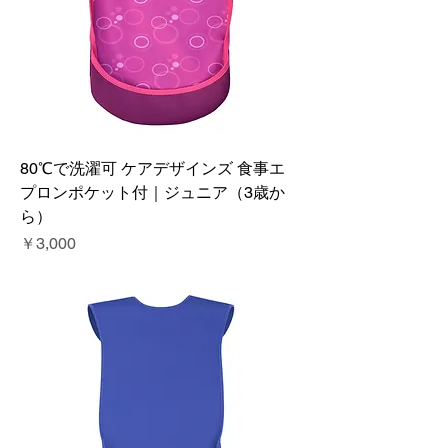
80℃で洗濯可 ケアデザインズ 食事エ
プロンポケット付｜ジュニア（3歳か
ら）
価格
￥3,000