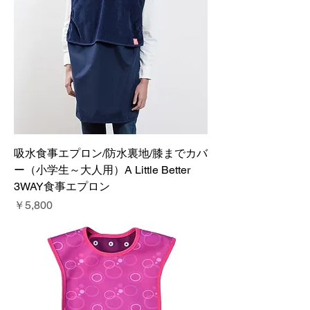
吸水食事エプロン/防水裏地/膝までカバ
ー（小学生～大人用）A Little Better
3WAY食事エプロン
価格
￥5,800