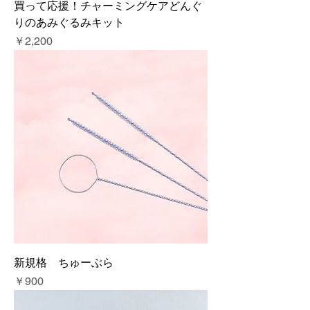
買って応援！チャーミングケアどんぐ
りのあみぐるみキット
価格
￥2,200
新規格 ちゅーぶら
価格
￥900