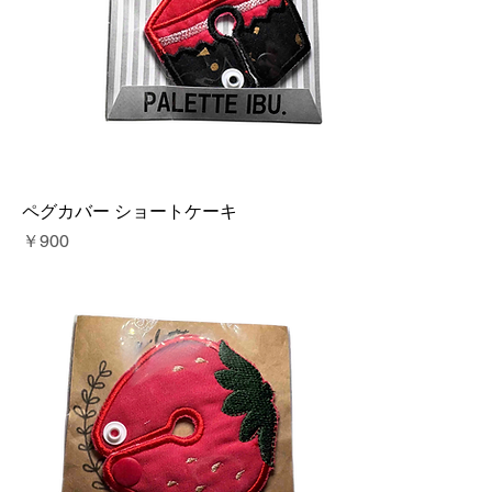
ペグカバー ショートケーキ
価格
￥900