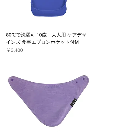
80℃で洗濯可 10歳－大人用 ケアデザ
インズ 食事エプロンポケット付M
価格
￥3,400