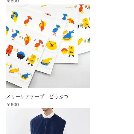
価格
￥600
メリーケアテープ どうぶつ
価格
￥600