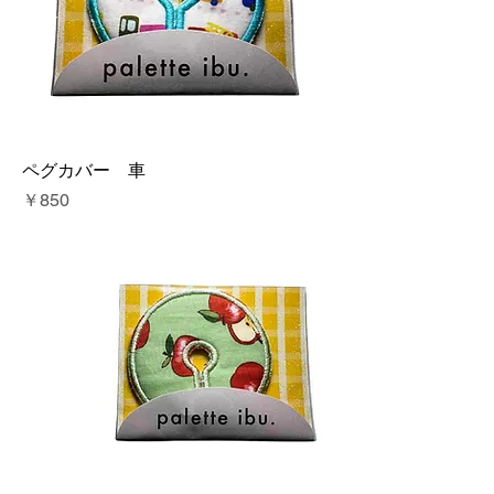
ペグカバー 車
価格
￥850