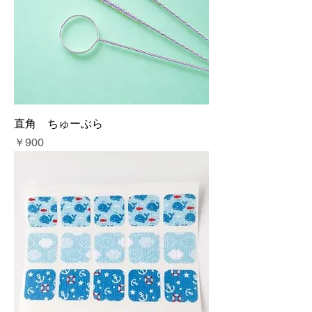
直角 ちゅーぶら
価格
￥900