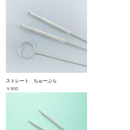
ストレート ちゅーぶら
価格
￥900