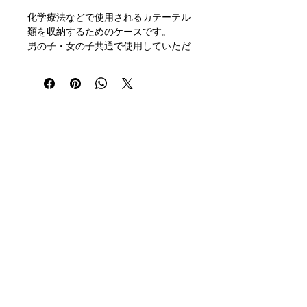
化学療法などで使用されるカテーテル
類を収納するためのケースです。
男の子・女の子共通で使用していただ
ける可愛い柄です。
ベルトのカラーを選択していただくこ
とが可能です。 ご指定ください。
本製品は
医療用補助具ではなく、治
療や管理を目的とした器具ではありま
登録
メルマガ
せん。
医療的判断・衛生管理・カテーテルの
SNS
取り扱いについては、必ず担当医療機
関の指示を優先してください。
■ 背景
会社概要
中心静脈カテーテル（CVカテーテ
メディア掲載・イベント・講演など
ル）は、抗がん剤治療、中心静脈栄
お問い合わせ
養、心臓疾患などの治療で長期間点滴
を受ける際に用いられます。
ご出店希望の方へ
カテーテルの先端は身体の外に出てお
プライバシーポリシー
り、
日常生活の中で衣類に引っかかり
利用規約
やすい、動作で揺れやすい
といっ