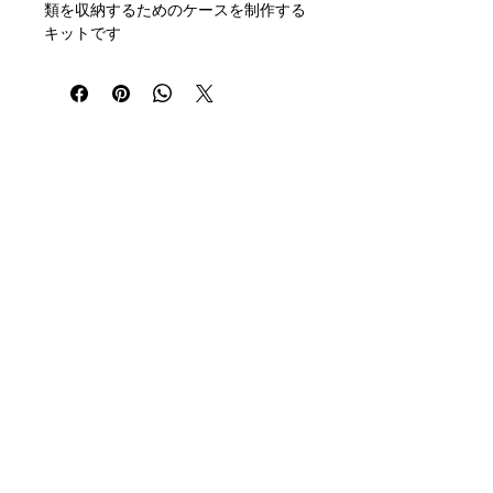
類を収納するためのケースを制作する
キットです
梱包内容は、生地、紐、ベルト、マジ
ックテープ、ループとなっておりま
す。 男の子・女の子共通で使用して
いただける可愛い柄です。
ベルトのカラーを選択していただくこ
とが可能です。 ご指定ください。
登録
メルマガ
＊制作キットとなっておりますので、
SNS
材料のみの配送となります。
手縫いで
も
作っていただけるような設計となっ
ております。
会社概要
https://youtu.be/o0WF9VyiU-I?
メディア掲載・イベント・講演など
si=c0CtvEgNdR1DMysZ
お問い合わせ
■ このキットについて
ご出店希望の方へ
本商品は、
ご家庭で使用するための縫
プライバシーポリシー
製キット
です。
利用規約
長期間の点滴治療を受けるお子さまと
特定商取引に関する表記
の日常生活の中で、衣服への引っかか