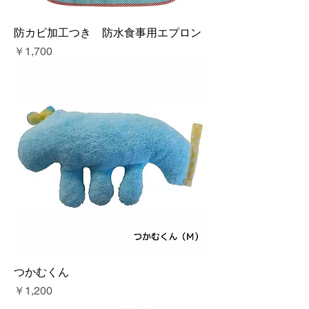
防カビ加工つき 防水食事用エプロン
価格
￥1,700
つかむくん
価格
￥1,200