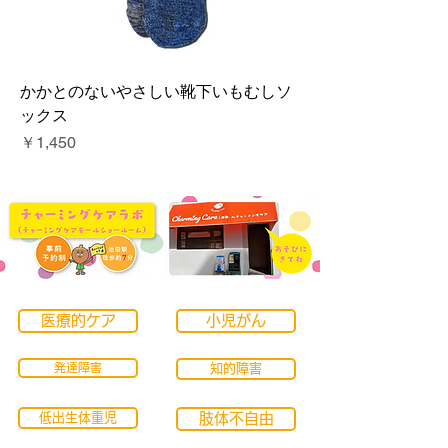
かかとのないやさしい靴下いもむしソ
ックス
価格
￥1,450
医療的ケア
小児がん
発達障害
知的障害
低出生体重児
肢体不自由