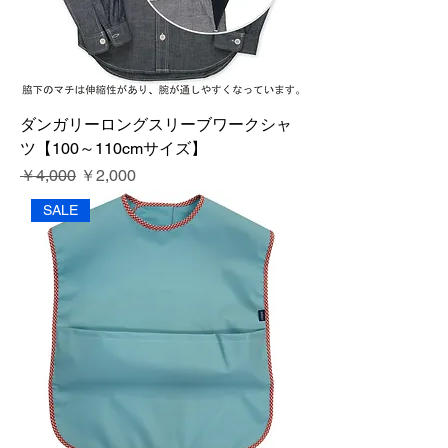
ダンガリーロングスリーブワークシャ
ツ【100～110cmサイズ】
通常価格
セール価格
￥4,000
￥2,000
SALE