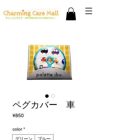
ペグカバー 車
Price
¥850
color
*
グリーン
ブルー