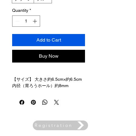
Quantity
*
Add to Cart
Buy Now
【サイズ】 大きさ約6.5cm×約6.5cm
内径（胃ろうホール）約8mm
【素材】 生地：コットン100％ その
他：スナップボタン 【取扱い上の注
意】 本商品は、胃ろうトラブルを
解決・治癒するための商品ではありま
せん。医療的ケア部に使用するため、
自己責任の上ご購入・ご使用をお願い
Registration
Email
致します。何らかのトラブルが発生し
newslett
er