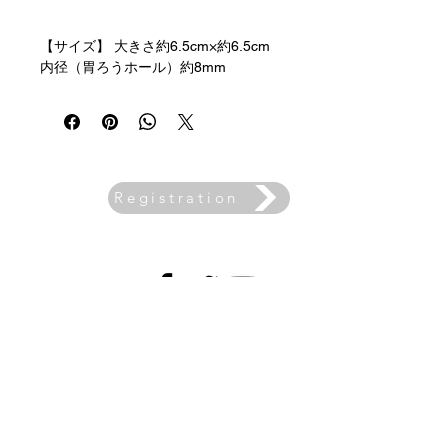
【サイズ】 大きさ約6.5cm×約6.5cm
内径（胃ろうホール）約8mm
【素材】 生地：コットン100％ その
他：スナップボタン 【取扱い上の注
意】 本商品は、胃ろうトラブルを
解決・治癒するための商品ではありま
せん。医療的ケア部に使用するため、
自己責任の上ご購入・ご使用をお願い
Registration
Email
致します。何らかのトラブルが発生し
newslett
er
た場合も palette ibu. は一切責任を負
いません。ご理解申し上げます。 ご
使用をする際は、スナップボタンの上
SNS
に胃ろう器具が重ならないようずらし
てご使用ください。繰り返し洗濯をし
Company Profile
て使用することにより、衛生的に経済
的にご使用いただくことを目的にハン
Media Coverage, Events, Lectures, etc
ドメイドで製作しております。 洗濯
Contact Us
をする際は、洗濯ネットにいれ衣類用
For Prospective Sellers
洗剤ご使用ください。漂白をします
Privacy Policy
と、色落ちや生地を傷めますのでご使