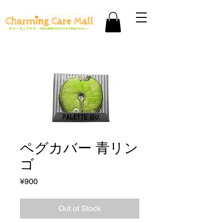
ペグカバー 青リン
ゴ
Price
¥900
Out of Stock