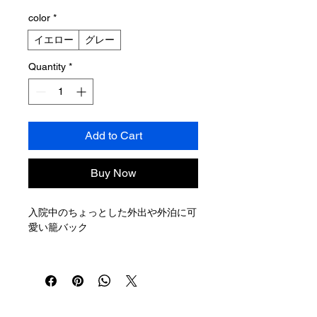
color
*
イエロー
グレー
Quantity
*
Add to Cart
Buy Now
入院中のちょっとした外出や外泊に可
愛い籠バック
子どもの長期入院の場合、保護者の食
事や用事で出かける際、小さめのカバ
ンがあると便利です。
保護者が使うだけではなく、子どもの
外出や一時外泊などの際に身の回りの