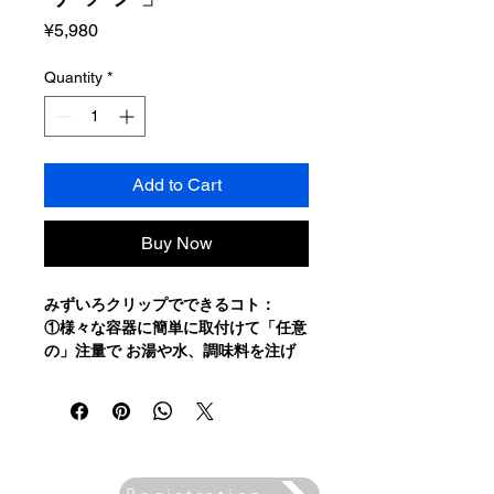
Price
¥5,980
Quantity
*
Add to Cart
Buy Now
みずいろクリップでできるコト：
①様々な容器に簡単に取付けて「任意
の」注量で お湯や水、調味料を注げ
る
②
6
分間までのタイマー機能を使って
インスタント食品などを作る時の経過
時間が判る
③身の回りのモノの色を知るコトがで
きる