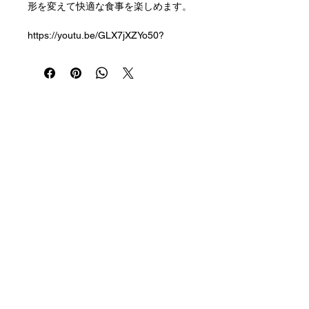
形を変えて快適な食事を楽しめます。
https://youtu.be/GLX7jXZYo50?
si=TCqtWr9wQEvnA46T
ネック部分が上下左右に曲げられるの
で、使う人のお好きな角度に固定して
使用できます。
取り込みやすい浅めのスプーンです。
Registration
Email
ハンドル部分を抜き、グリップを波型
newslett
er
にしたことにより軽量化、軽くて持ち
やすい、今までにないカラーのシリコ
ングリップです。
SNS
煮沸消毒や食洗機の利用可能です。
Company Profile
【大 寸法】幅36×長さ198ｍｍ
Media Coverage, Events, Lectures, etc
Contact Us
【重量】54g
For Prospective Sellers
Privacy Policy
【材質】スプーン：18-8ステンレスス