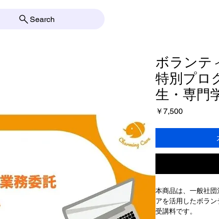
Search
ボランテ
特別プロ
生・専門
価
￥7,500
格
本商品は、一般社団
アを活用したボラン
受講料です。