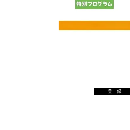
登 録
メルマガ