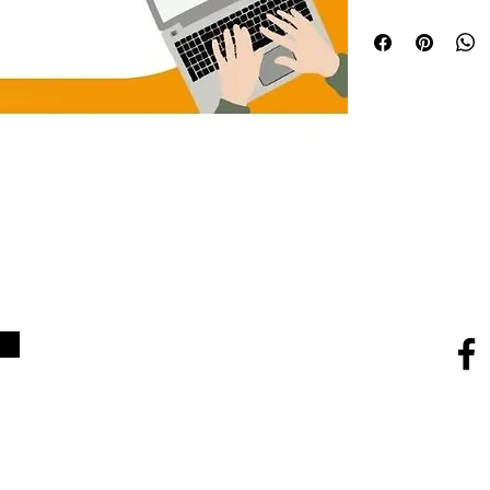
対象
大学生・専門学
金額
7,500円（1,
含まれるもの
全5回
（希望者のみ）
含まれないもの
活動
み）は修了後に別途
ご注意
本商品のご購
み完了後にお願いし
け付けられません。
定となります。
こちらは病気や配慮
になっています。
返金・キャンセルは
SNS