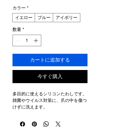
格
カラー
*
イエロー
ブルー
アイボリー
数量
*
カートに追加する
今すぐ購入
多目的に使えるシリコンたわしです。
雑菌やウイルス対策に、爪の中を傷つ
けずに洗えます。
シンクや洗面所なども洗えます。
煮沸消毒や洗浄機もＯＫです。
【寸法】幅120×長さ130×高さ15ｍｍ
【重量】66g
【材質】シリコンゴム