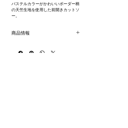
パステルカラーがかわいいボーダー柄
の天竺生地を使用した前開きカットソ
ー。
肩も開くので点滴をした状態でも酸素
商品情報
チューブをした状態でも簡単にお着替
えが出来ます。
素材：綿100パーセントの天竺生地を
使用しています。
ボタン部分はプラスチックスナップを
シャリ感があり、毛羽立ちが少なくサ
使用し、色違いにする事でお着替えを
ラリとした肌触りです。
スムーズにすることができます。
95サイズ
登録
メルマガ
前開き部分の身頃と袖には、柔らかい
着丈 37cm
面ファスナーを使用しています。
肩幅 25cm
タグは外側に着け、肌に当たらない様
SNS
身幅 31cm
にしています。
袖丈 12cm
会社概要
✴︎お部屋の証明、モニター環境等によ
✴︎商品を平台に平置きし外寸を測定し
り色味が若干異なる場合があります。
メディア掲載・イベント・講演など
ています
お問い合わせ
✴︎同商品でも、生産の過程で1〜2㎝の
素材：綿100パーセントの天竺生地を
個体差が生じる場合があります。
ご出店希望の方へ