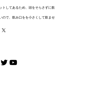
ットしてあるため、頭をそらさずに飲
いので、飲み口をを小さくして飲ませ
さ75ｍｍ
ロピレン樹脂
度 耐冷温度-10度
レンジには使用できません