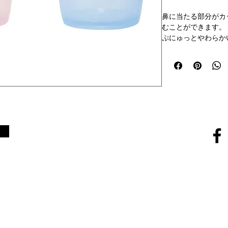
鼻に当たる部分がカ
むことができます。
ぷにゅっとやわらか
ることができます。
【寸法】直径65×高
【重量】29g
【材質】軟質ポリプ
【耐熱】耐熱温度80
※熱湯および電子
【数量】１個入
made in japan
SNS