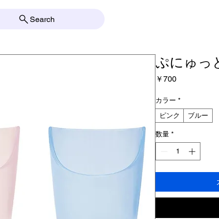
Search
ぷにゅっ
価
￥700
格
カラー
*
ピンク
ブルー
数量
*